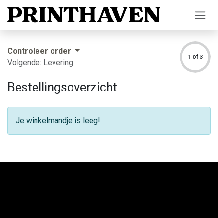
Overslaan naar inhoud
Controleer order
1 of 3
Volgende: Levering
Bestellingsoverzicht
Je winkelmandje is leeg!